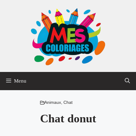
Aller
au
contenu
Menu
Animaux
,
Chat
Chat donut