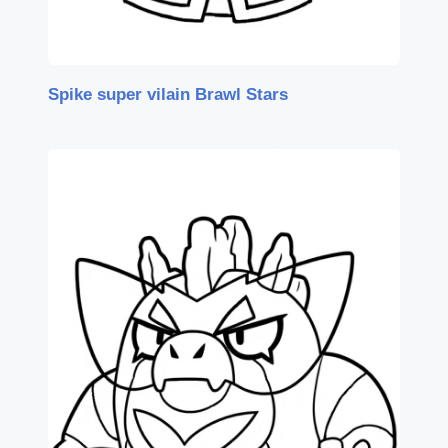
Spike super vilain Brawl Stars