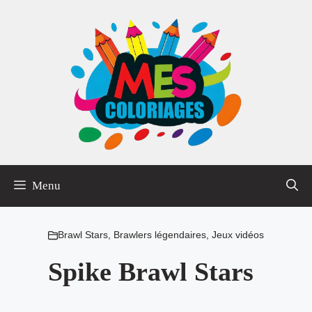
Aller
au
contenu
Menu
Brawl Stars
,
Brawlers légendaires
,
Jeux vidéos
Spike Brawl Stars