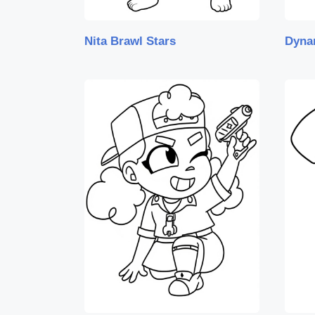
Nita Brawl Stars
Dyna