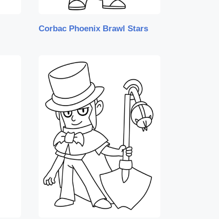
Corbac Phoenix Brawl Stars