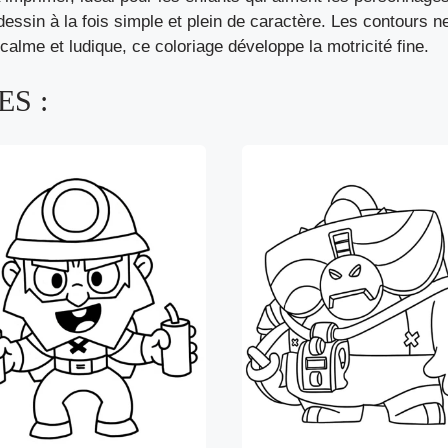
sin à la fois simple et plein de caractère. Les contours nets
calme et ludique, ce coloriage développe la motricité fine.
S :