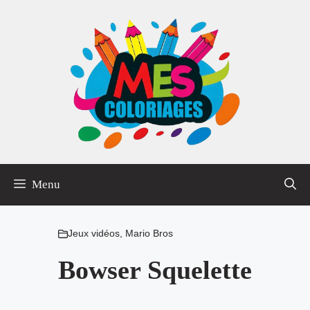
Aller
au
contenu
Menu
Jeux vidéos
,
Mario Bros
Bowser Squelette