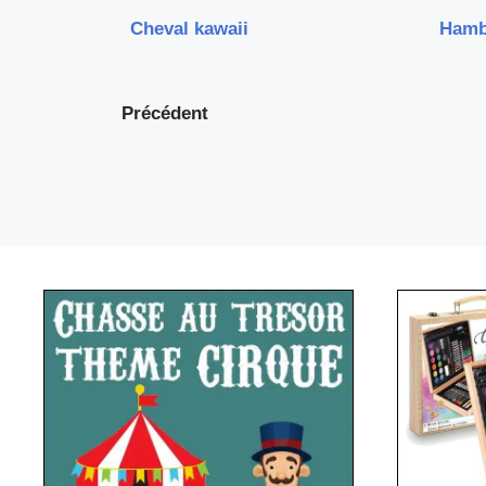
Cheval kawaii
Hamb
Précédent