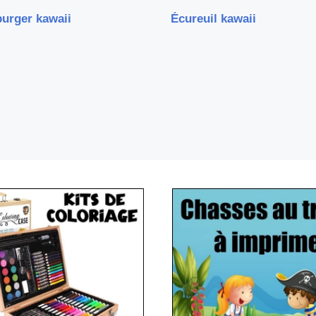
urger kawaii
Écureuil kawaii