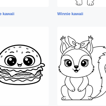
e kawaii
Winnie kawaii