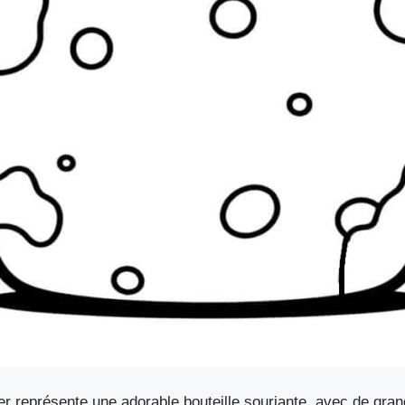
imer représente une adorable bouteille souriante, avec de gr