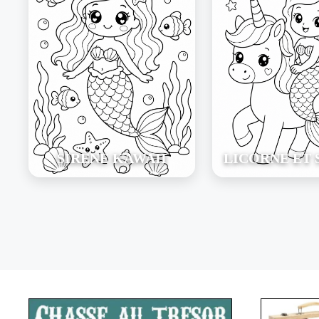
SIRÈNE KAWAII
LICORNE ET 