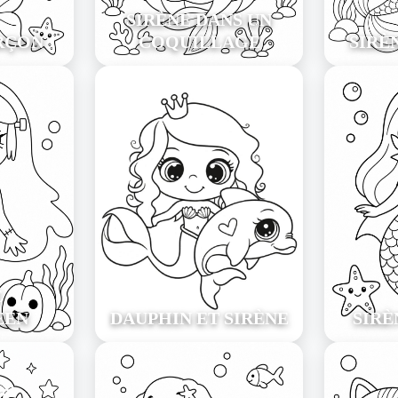
SIRÈNE DANS UN
RÇON
COQUILLAGE
SIRÈ
E
EEN
DAUPHIN ET SIRÈNE
SIRÈ