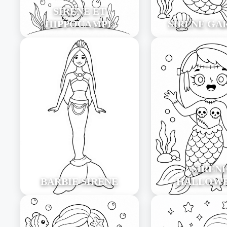
SIRÈNE ET
HIPPOCAMPE
SIRÈNE GA
SIRÈN
BARBIE SIRÈNE
HALLOW